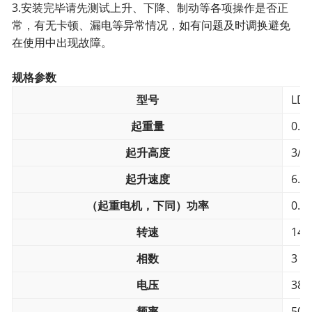
3.安装完毕请先测试上升、下降、制动等各项操作是否正
常，有无卡顿、漏电等异常情况，如有问题及时调换避免
在使用中出现故障。
规格参数
型号
LD
起重量
0.5
起升高度
3/9
起升速度
6.8
（起重电机，下同）功率
0.7
转速
144
相数
3
电压
380
频率
50h