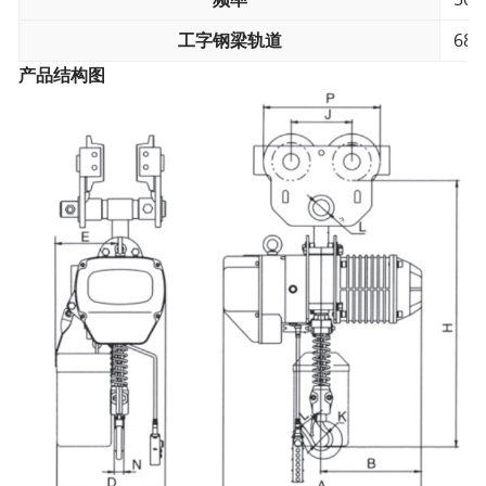
工字钢梁轨道
68
产品结构图