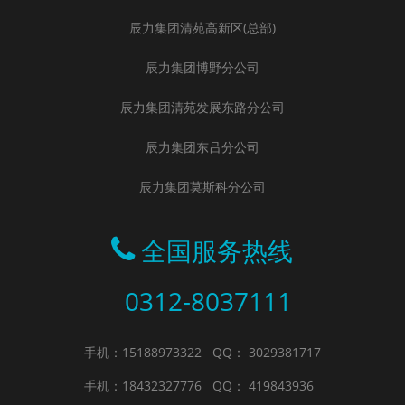
辰力集团清苑高新区(总部)
辰力集团博野分公司
辰力集团清苑发展东路分公司
辰力集团东吕分公司
辰力集团莫斯科分公司
全国服务热线
0312-8037111
手机：15188973322
QQ： 3029381717
手机：18432327776
QQ： 419843936