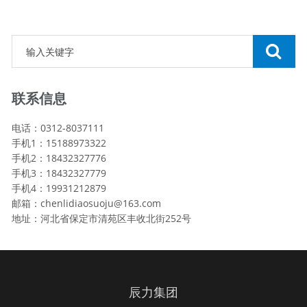
联系信息
电话：0312-8037111
手机1：15188973322
手机2：18432327776
手机3：18432327779
手机4：19931212879
邮箱：chenlidiaosuoju@163.com
地址：河北省保定市清苑区丰收北街252号
辰力集团