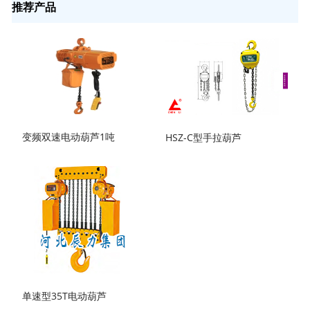
推荐产品
变频双速电动葫芦1吨
HSZ-C型手拉葫芦
单速型35T电动葫芦