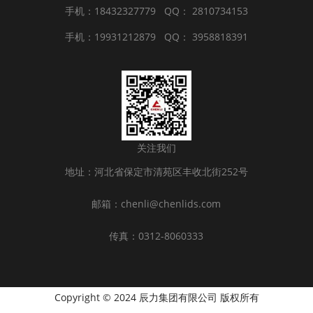
手机：18432327779
QQ： 2810734153
手机：19931212879
QQ： 3958818391
关注我们
地址：河北省保定市清苑区丰收北街252号
邮箱：chenli@chenlids.com
传真：0312-8060333
Copyright © 2024 辰力集团有限公司 版权所有