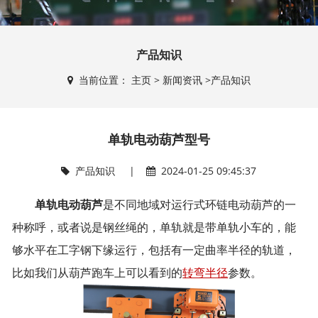
产品知识
当前位置：
主页
>
新闻资讯
>
产品知识
单轨电动葫芦型号
产品知识
|
2024-01-25 09:45:37
单轨电动葫芦
是不同地域对运行式环链电动葫芦的一
种称呼，或者说是钢丝绳的，单轨就是带单轨小车的，能
够水平在工字钢下缘运行，包括有一定曲率半径的轨道，
比如我们从葫芦跑车上可以看到的
转弯半径
参数。