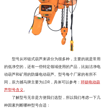
型号从环链式葫芦来讲分为很多种，主要的就是常用
的低净空的，还有一些特定领域使用的产品，比如洁净电
动葫芦和矿用的防爆电动葫芦。型号每个厂家的有所不
同，辰力撼马牌主要为LDR，具体可以参考：
环链电动葫
芦型号含义
。
了解型号无非是方便我们选型，所以我们考虑一下几
种因素判断哪种型号合适：