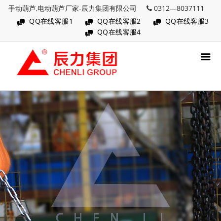
手动葫芦,电动葫芦厂家-辰力集团有限公司
0312—8037111
QQ在线客服1
QQ在线客服2
QQ在线客服3
QQ在线客服4