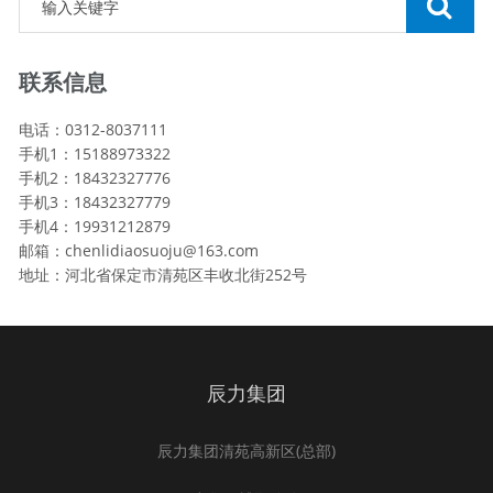
联系信息
电话：0312-8037111
手机1：15188973322
手机2：18432327776
手机3：18432327779
手机4：19931212879
邮箱：chenlidiaosuoju@163.com
地址：河北省保定市清苑区丰收北街252号
辰力集团
辰力集团清苑高新区(总部)