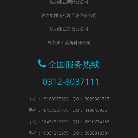
辰力集团博野分公司
辰力集团清苑发展东路分公司
辰力集团东吕分公司
辰力集团莫斯科分公司
全国服务热线
0312-8037111
手机：15188973322
QQ： 3029381717
手机：18432327776
QQ： 419843936
手机：18432327779
QQ： 2810734153
手机：19931212879
QQ： 3958818391