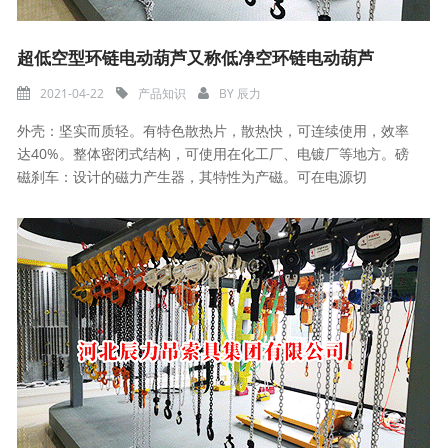
超低空型环链电动葫芦又称低净空环链电动葫芦
2021-04-22
产品知识
BY
辰力
外壳：坚实而质轻。有特色散热片，散热快，可连续使用，效率
达40%。整体密闭式结构，可使用在化工厂、电镀厂等地方。磅
磁刹车：设计的磁力产生器，其特性为产磁。可在电源切