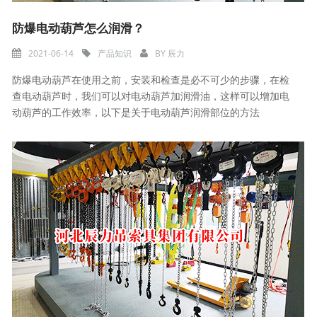
防爆电动葫芦怎么润滑？
2021-06-14
产品知识
BY
辰力
防爆电动葫芦在使用之前，安装和检查是必不可少的步骤，在检
查电动葫芦时，我们可以对电动葫芦加润滑油，这样可以增加电
动葫芦的工作效率，以下是关于电动葫芦润滑部位的方法