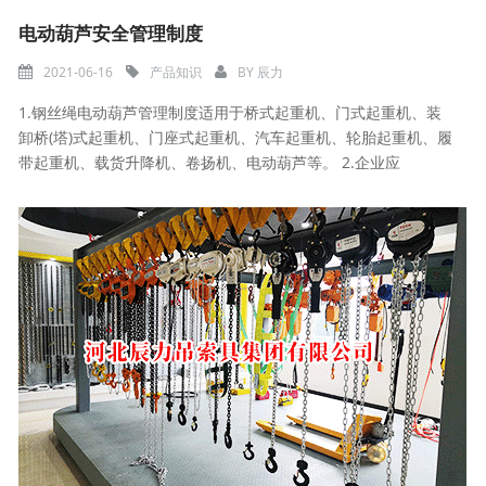
电动葫芦安全管理制度
2021-06-16
产品知识
BY
辰力
1.钢丝绳电动葫芦管理制度适用于桥式起重机、门式起重机、装
卸桥(塔)式起重机、门座式起重机、汽车起重机、轮胎起重机、履
带起重机、载货升降机、卷扬机、电动葫芦等。 2.企业应