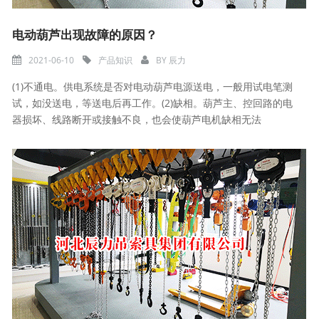
电动葫芦出现故障的原因？
2021-06-10
产品知识
BY
辰力
(1)不通电。供电系统是否对电动葫芦电源送电，一般用试电笔测
试，如没送电，等送电后再工作。(2)缺相。葫芦主、控回路的电
器损坏、线路断开或接触不良，也会使葫芦电机缺相无法