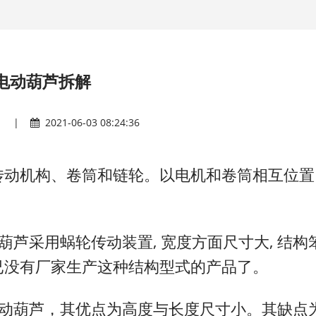
电动葫芦拆解
|
2021-06-03 08:24:36
传动机构、卷筒和链轮。以电机和卷筒相互位置
芦采用蜗轮传动装置, 宽度方面尺寸大, 结构
前已没有厂家生产这种结构型式的产品了。
电动葫芦，其优点为高度与长度尺寸小。其缺点