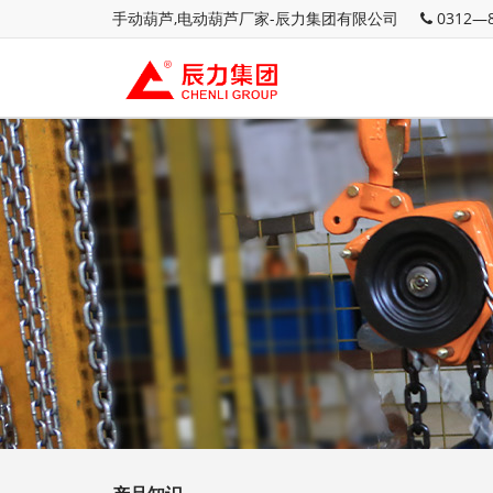
手动葫芦,电动葫芦厂家-辰力集团有限公司
0312—8