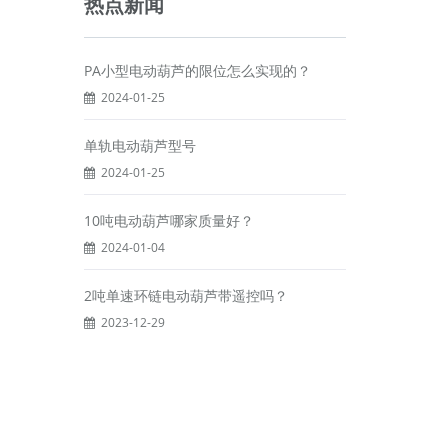
热点新闻
PA小型电动葫芦的限位怎么实现的？
2024-01-25
单轨电动葫芦型号
2024-01-25
10吨电动葫芦哪家质量好？
2024-01-04
2吨单速环链电动葫芦带遥控吗？
2023-12-29