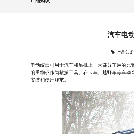
产品知识
汽车电
产品知识
电动绞盘可用于汽车和吊机上，大部分车用的比
的重物或作为救援工具。在卡车、越野车等车辆
安装和使用规范。