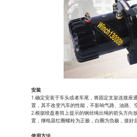
安装
1.确定安装于车头或者车尾，将固定支架连接座
置，其不改变汽车的性能，不影响气路、油路、
2.根据绞盘卷筒上提示的钢丝绳出绳的箭头方向
置，继电器红圈螺栓为正极，白圈为负极，接好
使用方法