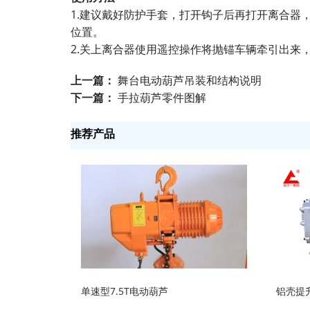
1.建议戴好防护手套，打开钩子后再打开离合器
位置。
2.关上离合器使用遥控操作将抛锚车辆牵引出来
上一篇：
舞台电动葫芦吊装和结构说明
下一篇：
手拉葫芦零件图解
推荐产品
单速型7.5T电动葫芦
铝壳提