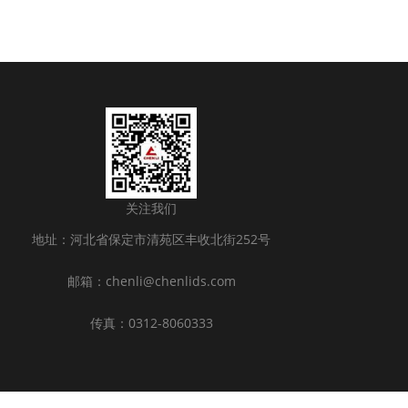
关注我们
地址：河北省保定市清苑区丰收北街252号
邮箱：chenli@chenlids.com
传真：0312-8060333