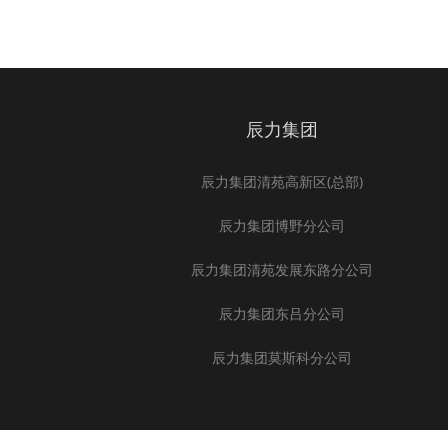
辰力集团
辰力集团清苑高新区(总部)
辰力集团博野分公司
辰力集团清苑发展东路分公司
辰力集团东吕分公司
辰力集团莫斯科分公司