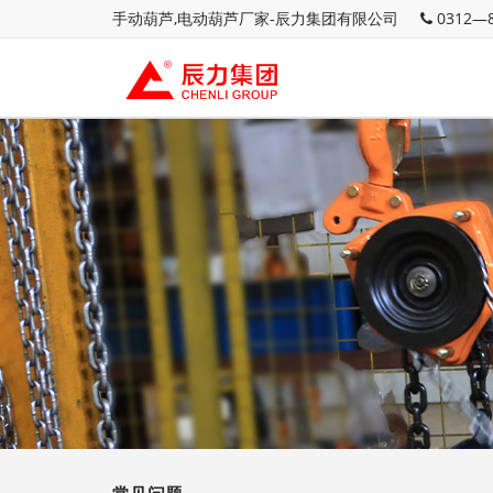
手动葫芦,电动葫芦厂家-辰力集团有限公司
0312—8