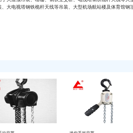
装、大电视塔钢铁桅杆天线等吊装、大型机场航站楼及体育馆钢
手拉葫芦
迷你手扳葫芦