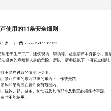
芦使用的11条安全细则
芦厂家
|
2022-04-07 13:29:41
经常用于生产工厂、建筑现场、职场等。起重葫芦本身很小，但
法避免的麻烦和人身的危险。所以，请参照以下11项安全细则
并且不能在过载的情况下使用。
物。禁止在重的东西或重的东西下工作或走路。
。吊钩和吊绳应在容许负荷范围内。
间，挂钩、销、链条、制动器及其他部件及装置必须保持牢固。
扭曲时不能使用。