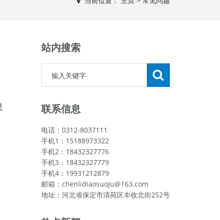
当前位置：
主页
>
常见问题
站内搜索
是
联系信息
。
电话：0312-8037111
手机1：15188973322
手机2：18432327776
手机3：18432327779
手机4：19931212879
邮箱：chenlidiaosuoju@163.com
地址：河北省保定市清苑区丰收北街252号