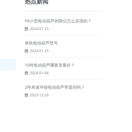
热点新闻
PA小型电动葫芦的限位怎么实现的？
2024-01-25
单轨电动葫芦型号
2024-01-25
10吨电动葫芦哪家质量好？
2024-01-04
2吨单速环链电动葫芦带遥控吗？
2023-12-29