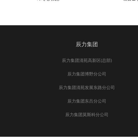
辰力集团
辰力集团清苑高新区(总部)
辰力集团博野分公司
辰力集团清苑发展东路分公司
辰力集团东吕分公司
辰力集团莫斯科分公司