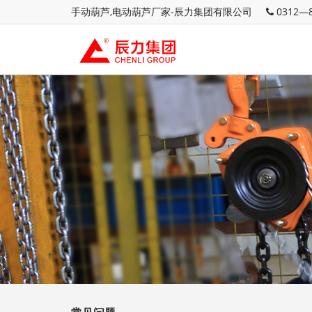
手动葫芦,电动葫芦厂家-辰力集团有限公司
0312—8