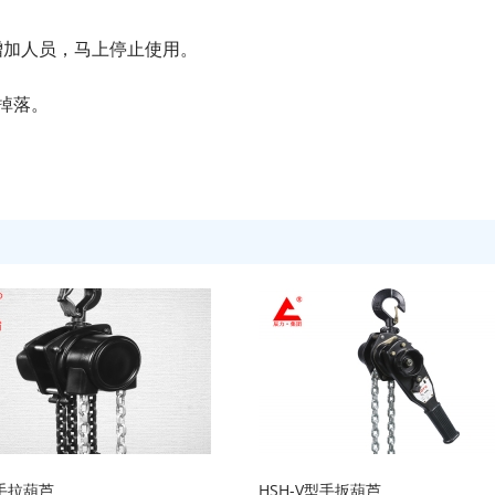
增加人员，马上停止使用。
掉落。
手拉葫芦
HSH-V型手扳葫芦