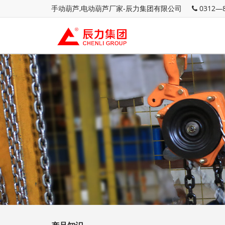
手动葫芦,电动葫芦厂家-辰力集团有限公司
0312—8