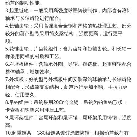
葫芦的制动性能。
3.起重链轮：一般采用高强度球墨铸铁制作，内部含有滚针
轴承与长轴齿轮进行配合。
4.长轴齿轮：采用高强度合金钢和严格的热处理工艺。部分
较好的葫芦型号采用简支梁结构，强度更高，运行更平
顺。
5.花键齿轮，片齿轮组件：含片齿轮和短轴齿轮。和长轴一
样采用同样的材质和工艺。
6.左墙板组件：含轴承外圈、导轮、挡链板。起重链轮配合
整体轴承，增加效率。
7.外墙板：好的型号外墙板中间安装深沟球轴承与长轴齿轮
相配合，形成简支梁结构，葫芦运行更加平稳、手拉力更
轻、使用更久。
8.吊钩组件：吊钩采用20Cr合金钢，吊钩为钓鱼钩形状；
卡索板和钩架采用冲压工艺。
9.尾环架组件：含尾环架和尾环销，尾环架采用铸钢，强度
高。
10.起重链条：G80级链条镀锌涂胶防锈，根据葫芦载荷有