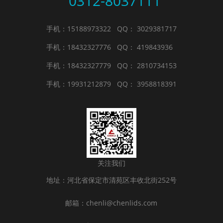
0312-8037111
手机：15188973322
QQ： 3029381717
手机：18432327776
QQ： 419843936
手机：18432327779
QQ： 2810734153
手机：19931212879
QQ： 3958818391
关注我们
地址：河北省保定市清苑区丰收北街252号
邮箱：chenli@chenlids.com