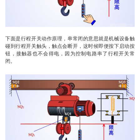
下面是行程开关动作原理，串常闭的意思就是机械设备触
碰到行程开关触头，触点会断开，这时候即便按下启动按
钮，接触器也不会得电，因为控制电路串了行程开关常
闭。