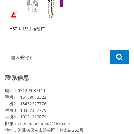
HSZ-KII型手拉葫芦
联系信息
电话：0312-8037111
手机1：15188973322
手机2：18432327776
手机3：18432327779
手机4：19931212879
邮箱：chenlidiaosuoju@163.com
地址：河北省保定市清苑区丰收北街252号