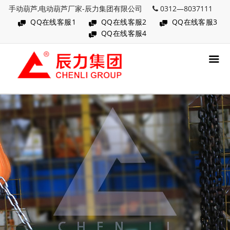
手动葫芦,电动葫芦厂家-辰力集团有限公司
0312—8037111
QQ在线客服1
QQ在线客服2
QQ在线客服3
QQ在线客服4