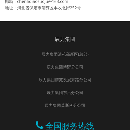
邮箱：chenlidiaosuoju@163.com
地址：河北省保定市清苑区丰收北街252号
辰力集团
辰力集团清苑高新区(总部)
辰力集团博野分公司
辰力集团清苑发展东路分公司
辰力集团东吕分公司
辰力集团莫斯科分公司
全国服务热线