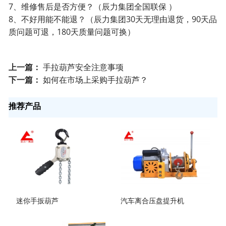
7、维修售后是否方便？（辰力集团全国联保 ）
8、不好用能不能退？（辰力集团30天无理由退货，90天品
质问题可退，180天质量问题可换）
上一篇：
手拉葫芦安全注意事项
下一篇：
如何在市场上采购手拉葫芦？
推荐产品
迷你手扳葫芦
汽车离合压盘提升机