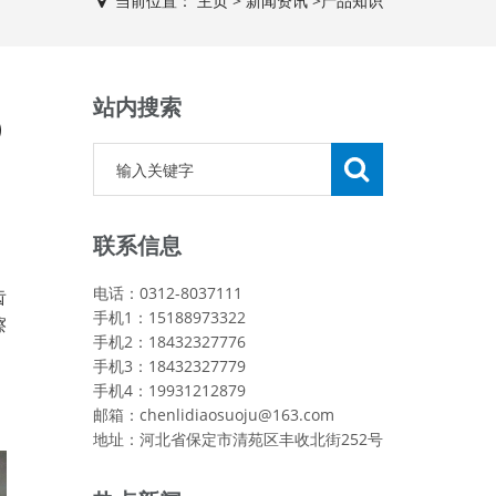
当前位置：
主页
>
新闻资讯
>
产品知识
站内搜索
）
联系信息
电话：0312-8037111
齿
手机1：15188973322
擦
手机2：18432327776
手机3：18432327779
手机4：19931212879
，
邮箱：chenlidiaosuoju@163.com
地址：河北省保定市清苑区丰收北街252号