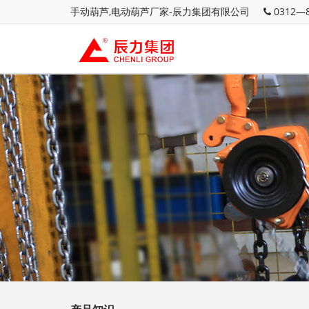
手动葫芦,电动葫芦厂家-辰力集团有限公司
0312—8