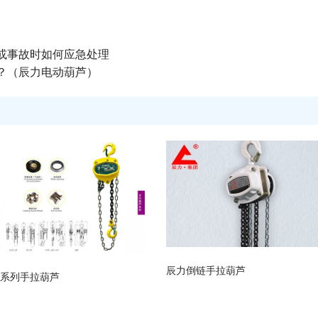
。
或事故时如何应急处理
？（辰力电动葫芦）
辰力倒链手拉葫芦
A系列手拉葫芦