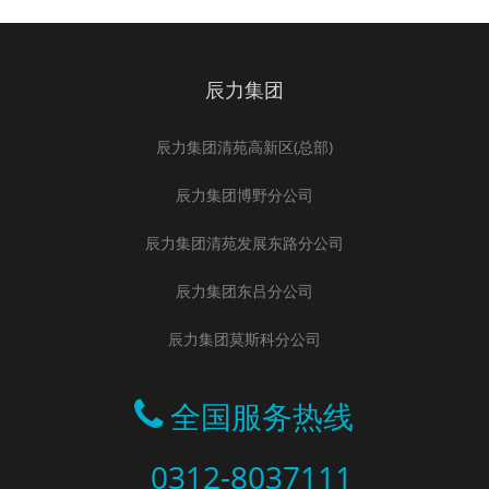
辰力集团
辰力集团清苑高新区(总部)
辰力集团博野分公司
辰力集团清苑发展东路分公司
辰力集团东吕分公司
辰力集团莫斯科分公司
全国服务热线
0312-8037111