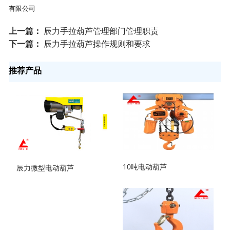
有限公司
上一篇：
辰力手拉葫芦管理部门管理职责
下一篇：
辰力手拉葫芦操作规则和要求
推荐产品
10吨电动葫芦
辰力微型电动葫芦