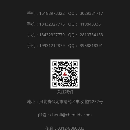
手机：15188973322
QQ： 3029381717
手机：18432327776
QQ： 419843936
手机：18432327779
QQ： 2810734153
手机：19931212879
QQ： 3958818391
关注我们
地址：河北省保定市清苑区丰收北街252号
邮箱：chenli@chenlids.com
传真：0312-8060333