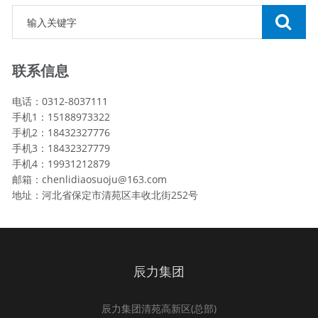
联系信息
电话：0312-8037111
手机1：15188973322
手机2：18432327776
手机3：18432327779
手机4：19931212879
邮箱：chenlidiaosuoju@163.com
地址：河北省保定市清苑区丰收北街252号
辰力集团
辰力集团清苑高新区(总部)