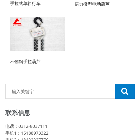
手拉式单轨行车
辰力微型电动葫芦
不锈钢手拉葫芦
联系信息
电话：0312-8037111
手机1：15188973322
手机2：18432327776