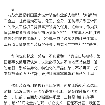
&ll
沈鼓集团是我国重大技术装备行业的支柱型、战略型领
军企业，担负着为石油、化工、空分、国防等关系国计民
生的重大工程项目提供国产装备的任务。近年来，作为我
国参与装备制造业国际市场竞争的***，沈鼓集团不断打破
国外公司的技术垄断，出色地完成了多项为国计民生重大
工程项目提供国产装备的任务，被党和***誉为;***砝码。
如何担负起这一盛名，不负党和***的信任与期待，集
团董事长戴继双认为，沈鼓必须矢志不渝地坚持创新，通
过创新，形成差异化、特色化的产品供给，不断巩固、打
造沈鼓新的强大优势，要把饭碗牢牢地端在自己的手里。
烯烃装置所用的裂解气压缩机、丙烯压缩机和乙烯压
缩机（乙烯三机）是整个装置的心脏，是高端装备的代表
之一。以前，在西方垄断巨头眼里，三机是他们的杀手
锏，是***间较量的砝码，核心技术一直秘不外宣。我国乙