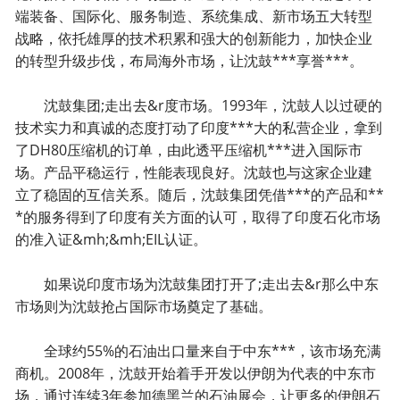
端装备、国际化、服务制造、系统集成、新市场五大转型
战略，依托雄厚的技术积累和强大的创新能力，加快企业
的转型升级步伐，布局海外市场，让沈鼓***享誉***。
沈鼓集团;走出去&r度市场。1993年，沈鼓人以过硬的
技术实力和真诚的态度打动了印度***大的私营企业，拿到
了DH80压缩机的订单，由此透平压缩机***进入国际市
场。产品平稳运行，性能表现良好。沈鼓也与这家企业建
立了稳固的互信关系。随后，沈鼓集团凭借***的产品和**
*的服务得到了印度有关方面的认可，取得了印度石化市场
的准入证&mh;&mh;EIL认证。
如果说印度市场为沈鼓集团打开了;走出去&r那么中东
市场则为沈鼓抢占国际市场奠定了基础。
全球约55%的石油出口量来自于中东***，该市场充满
商机。2008年，沈鼓开始着手开发以伊朗为代表的中东市
场，通过连续3年参加德黑兰的石油展会，让更多的伊朗石