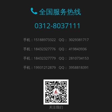
全国服务热线
0312-8037111
手机：15188973322
QQ： 3029381717
手机：18432327776
QQ： 419843936
手机：18432327779
QQ： 2810734153
手机：19931212879
QQ： 3958818391
关注我们