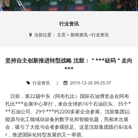
行业资讯
当前位置：
主页
>
新闻资讯
>
行业资讯
坚持自主创新推进转型战略 沈鼓：＂***砝码＂走向
***
行业资讯
|
2019-12-26 09:25:37
日前，第22届中东（阿布扎比）国际石油博览会在阿布
扎比***会展中心举行，来自全球的16个石油巨头、35个*
**石油公司、29个***约2200多家企业参展。沈鼓集团以;
能源与化工领域动设备的数字化和智能化题，亮相本次展
会，吸引了大批与会者参观驻足。这是沈鼓集团践行&l去&
r，推进国际化转型发展的又一举措。