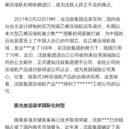
烯压缩机长期依赖进口，成为沈鼓人挥之不去的痛点。
2011年2月22日18时，在沈鼓集团总装车间，国内首
台自主设计研制的百万吨级乙烯压缩机试车成功，长期以
来大型乙烯压缩机被少数***垄断的局面被打破，为中国的
石化装置安上了中国人自己的中国芯。在乙烯压缩机领
域，发达***走了100年，在沈鼓集团的努力下，我国只用
了10年。近日，沈鼓集团进出口公司收到来自美国福陆公
司的公文邮件，正式通知沈鼓集团透平公司、齿轮公司的
压缩机产品成功获得该公司认证，成为美国福陆公司离
心、往复、组装式3种压缩机产品的合格供应商。这意味
着，沈鼓集团压缩机产品***得到了******工程公司的认
可。
眼光放远谋求国际化转型
随着多项关键装备核心技术取得突破，沈鼓***已经稳
稳占据了国内相关市场鳌头。近年来，沈鼓集团确定了高