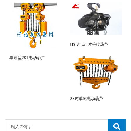
HS-VT型2吨手拉葫芦
单速型20T电动葫芦
25吨单速电动葫芦