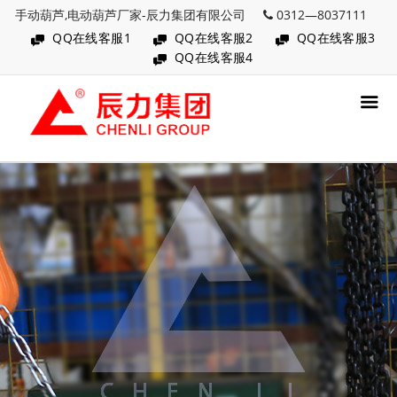
手动葫芦,电动葫芦厂家-辰力集团有限公司
0312—8037111
QQ在线客服1
QQ在线客服2
QQ在线客服3
QQ在线客服4