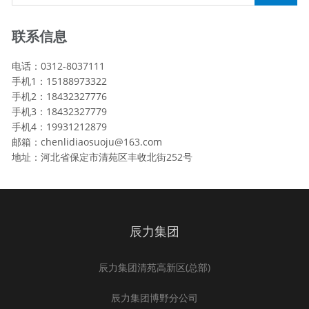
联系信息
电话：0312-8037111
手机1：15188973322
手机2：18432327776
手机3：18432327779
手机4：19931212879
邮箱：chenlidiaosuoju@163.com
地址：河北省保定市清苑区丰收北街252号
辰力集团
辰力集团清苑高新区(总部)
辰力集团博野分公司