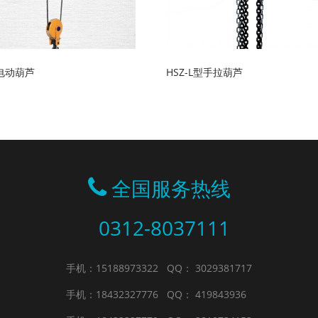
电动葫芦
HSZ-L型手拉葫芦
全国服务热线
0312-8037111
手机：15188973322
QQ： 3029381717
手机：18432327776
QQ： 419843936