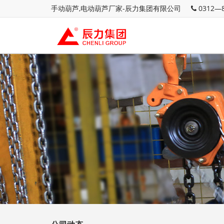
手动葫芦,电动葫芦厂家-辰力集团有限公司
0312—8