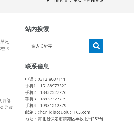
当前位置：
主页
>
新闻资讯
站内搜索
触器泛
芯被卡
联系信息
电话：0312-8037111
手机1：15188973322
手机2：18432327776
手机3：18432327779
机各部
手机4：19931212879
会导致
邮箱：chenlidiaosuoju@163.com
地址：河北省保定市清苑区丰收北街252号