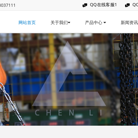
QQ在线客服1
Q
037111
网站首页
关于我们
产品中心
新闻资