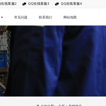
Q在线客服2
QQ在线客服3
QQ在线客服4
讯
常见问题
联系我们
网站地图