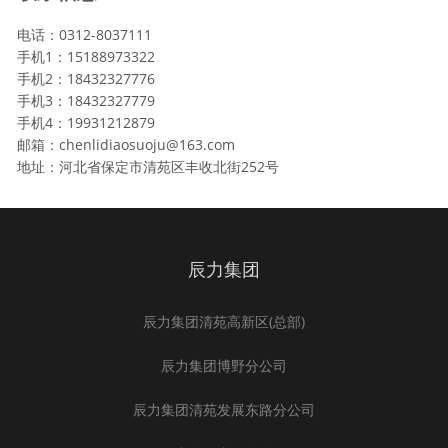
电话：0312-8037111
手机1：15188973322
手机2：18432327776
手机3：18432327779
手机4：19931212879
邮箱：chenlidiaosuoju@163.com
地址：河北省保定市清苑区丰收北街252号
辰力集团
辰力集团清苑高新区(总部)
辰力集团博野分公司
辰力集团清苑发展东路分公司