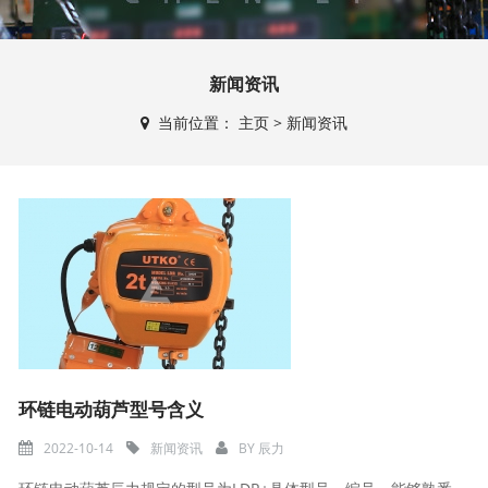
新闻资讯
当前位置：
主页
>
新闻资讯
环链电动葫芦型号含义
2022-10-14
新闻资讯
BY
辰力