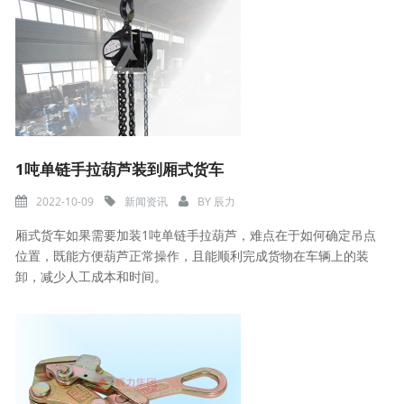
1吨单链手拉葫芦装到厢式货车
2022-10-09
新闻资讯
BY
辰力
厢式货车如果需要加装1吨单链手拉葫芦，难点在于如何确定吊点
位置，既能方便葫芦正常操作，且能顺利完成货物在车辆上的装
卸，减少人工成本和时间。