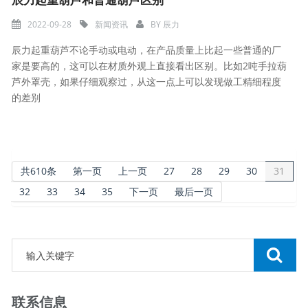
2022-09-28
新闻资讯
BY
辰力
辰力起重葫芦不论手动或电动，在产品质量上比起一些普通的厂
家是要高的，这可以在材质外观上直接看出区别。比如2吨手拉葫
芦外罩壳，如果仔细观察过，从这一点上可以发现做工精细程度
的差别
共610条
第一页
上一页
27
28
29
30
31
32
33
34
35
下一页
最后一页
联系信息