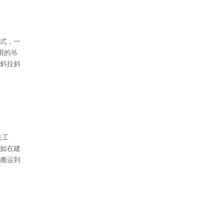
式，一
用的吊
斜拉斜
关工
如在建
搬运到