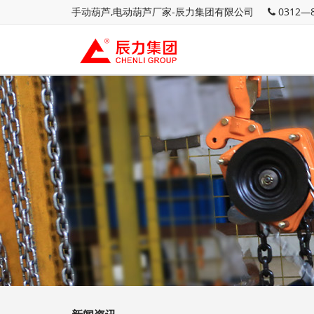
手动葫芦,电动葫芦厂家-辰力集团有限公司
0312—8