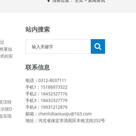
当前位置：
主页
>
新闻资讯
站内搜索
过
虽然看似
求的安
联系信息
电话：0312-8037111
手机1：15188973322
手机2：18432327776
手机3：18432327779
灵活转
手机4：19931212879
表示按D
邮箱：chenlidiaosuoju@163.com
会实现
地址：河北省保定市清苑区丰收北街252号