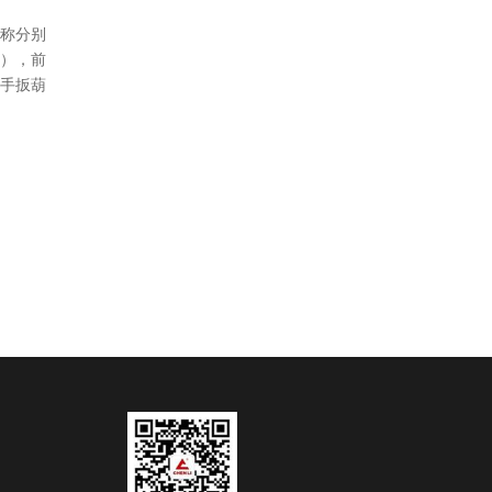
称分别
），前
手扳葫