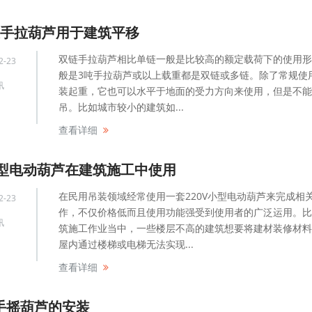
链手拉葫芦用于建筑平移
双链手拉葫芦相比单链一般是比较高的额定载荷下的使用形
2-23
般是3吨手拉葫芦​或以上载重都是双链或多链。除了常规使
讯
装起重，它也可以水平于地面的受力方向来使用，但是不能
吊。比如城市较小的建筑如...
查看详细
v小型电动葫芦在建筑施工中使用
在民用吊装领域经常使用一套220V小型电动葫芦来完成相
2-23
作，不仅价格低而且使用功能强受到使用者的广泛运用。比
讯
筑施工作业当中，一些楼层不高的建筑想要将建材装修材料
屋内通过楼梯或电梯无法实现...
查看详细
手摇葫芦的安装