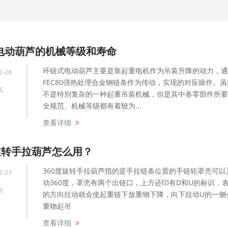
电动葫芦的机械等级和寿命
环链式电动葫芦主要是靠起重电机作为吊装升降的动力，通
2-28
FEC80强热处理合金钢链条作为传动，实现的对应操作。
讯
不是特别复杂的一种起重吊装机械，但是其中各零部件所要
全规范、机械等级都有着较为...
查看详细
度旋转手拉葫芦怎么用？
360度旋转手拉葫芦指的是手拉链条位置的手链轮罩壳可以
2-23
动360度，罩壳有两个出链口，上方还印有D和U的标识，
讯
的方向拉动就会使起重链下放重物下降，向下拉动U的一侧
重物起吊
查看详细