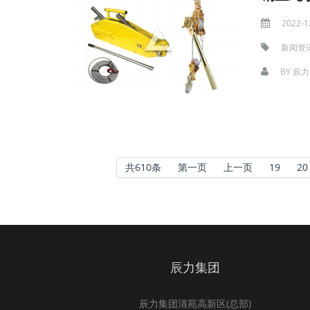
2022-1
新闻资
BY
辰力
共610条
第一页
上一页
19
20
辰力集团
辰力集团清苑高新区(总部)